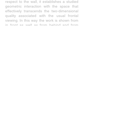
respect to the wall, it establishes a studied
geometric interaction with the space that
effectively transcends the two-dimensional
quality associated with the usual frontal
viewing. In this way the work is shown from
in front as well as from behind and from
within, so that the spectator has no difficulty
getting to the back of the picture, and there,
'backstage' (to use a scenographic term)
encounters a half-hidden surprise: some
large stones, strewn on the frame and the
floor.
Raquel Medina
Art Critic AICA